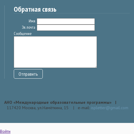
Обратная связь
Имя
Эл. почта
Сообщение
АНО «Международные образовательные программы» |
117420 Москва, ул.Намёткина, 15 | е-mail:
ispletter@gmail.com
Войти