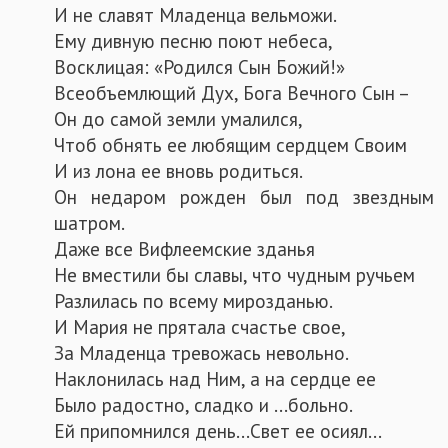
И не славят Младенца вельможи.
Ему дивную песню поют небеса,
Восклицая: «Родился Сын Божий!»
Всеобъемлющий Дух, Бога Вечного Сын –
Он до самой земли умалился,
Чтоб обнять ее любящим сердцем Своим
И из лона ее вновь родиться.
Он недаром рожден был под звездным
шатром.
Даже все Вифлеемские зданья
Не вместили бы славы, что чудным ручьем
Разлилась по всему мирозданью.
И Мария не прятала счастье свое,
За Младенца тревожась невольно.
Наклонилась над Ним, а на сердце ее
Было радостно, сладко и ...больно.
Ей припомнился день...Свет ее осиял...