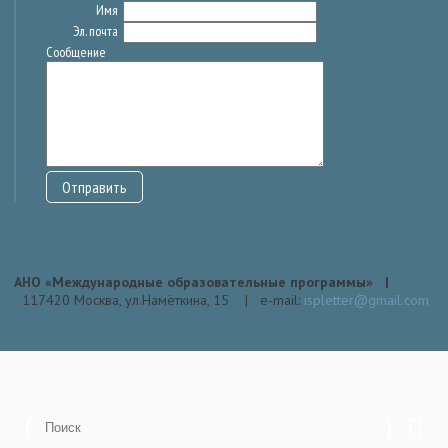
Имя
Эл. почта
Сообщение
АНО «Международные образовательные программы» |
117420 Москва, ул.Намёткина, 15 | е-mail:
ispletter@gmail.com