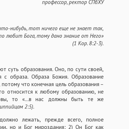
профессор, ректор СПбХУ
что-нибудь, тот ничего еще не знает так,
то любит Бога, тому дано знание от Него»
(1 Кор. 8:2-3).
ют суть образования. Оно, по сути своей,
я с образа. Образа Божия. Образование
, потому что конечная цель образования –
Это относится к любому образованию, не
товы, то «…в нас должны быть те же
иппийцам 2:5)
.
олжно лежать, прежде всего, полное
гии, но и Бог мироздания; 2) Он Бог как