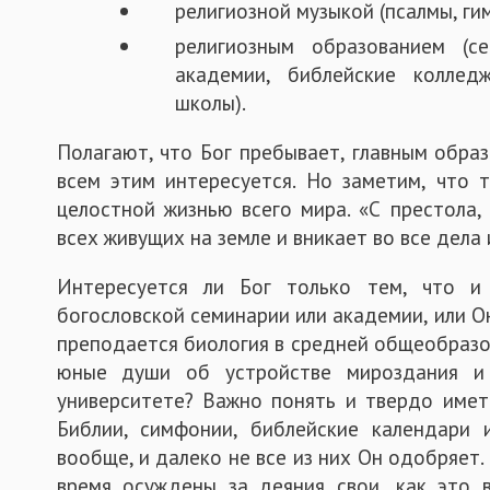
религиозной музыкой (псалмы, ги
религиозным образованием (се
академии, библейские коллед
школы).
Полагают, что Бог пребывает, главным образ
всем этим интересуется. Но заметим, что т
целостной жизнью всего мира. «С престола,
всех живущих на земле и вникает во все дела 
Интересуется ли Бог только тем, что и
богословской семинарии или академии, или О
преподается биология в средней общеобразо
юные души об устройстве мироздания и 
университете? Важно понять и твердо имет
Библии, симфонии, библейские календари 
вообще, и далеко не все из них Он одобряет.
время осуждены за деяния свои, как это 