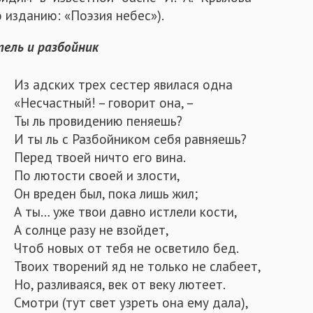
 изданию: «Поэзия небес»).
тель и разбойник
Из адских трех сестер явилася одна
«Несчастный! – говорит она, –
Ты ль провидению пеняешь?
И ты ль с Разбойником себя равняешь?
Перед твоей ничто его вина.
По лютости своей и злости,
Он вреден был, пока лишь жил;
А ты… уже твои давно истлели кости,
А солнце разу не взойдет,
Чтоб новых от тебя не осветило бед.
Твоих творений яд не только не слабеет,
Но, разливаяся, век от веку лютеет.
Смотри (тут свет узреть она ему дала),