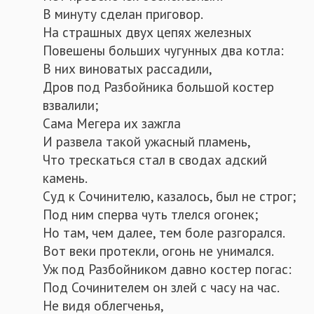
В минуту сделан приговор.
На страшных двух цепях железных
Повешены больших чугунных два котла:
В них виноватых рассадили,
Дров под Разбойника большой костер
взвалили;
Сама Мегера их зажгла
И развела такой ужасный пламень,
Что трескаться стал в сводах адский
камень.
Суд к Сочинителю, казалось, был не строг;
Под ним сперва чуть тлелся огонек;
Но там, чем далее, тем боле разгорался.
Вот веки протекли, огонь не унимался.
Уж под Разбойником давно костер погас:
Под Сочинителем он злей с часу на час.
Не видя облегченья,