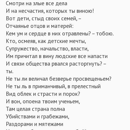
Смотри на злые все дела
И на несчастия, которых ты виною!
Вот дети, стыд своих семей, –
Отчаянье отцов и матерей:
Кем ум и сердце в них отравлены? – тобою.
Кто, осмеяв, как детские мечты,
Супружество, начальство, власти,
Им причитал в вину людские все напасти
И связи общества рвался расторгнуть? –
ты.
Не ты ли величал безверье просвещеньем?
Не ты ль в приманчивый, в прелестный
Вид облек и страсти и порок?
И вон, опоена твоим ученьем,
Там целая страна полна
Убийствами и грабежами,
Раздорами и мятежами