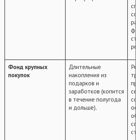
спр
сог
рас
фон
ста
ре
Фонд крупных
Длительные
Ре
покупок
накопления из
тр
подарков и
при
заработков (копится
се
в течение полугода
сов
и дольше).
осу
об
сов
ст