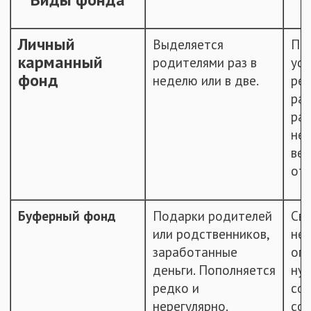
Личный
Выделяется
По
карманный
родителями раз в
ус
фонд
неделю или в две.
ре
раз
рас
нез
вещ
отл
Буферный фонд
Подарки родителей
Св
или родственников,
нес
заработанные
огр
деньги. Пополняется
ну
редко и
сов
нерегулярно.
со 